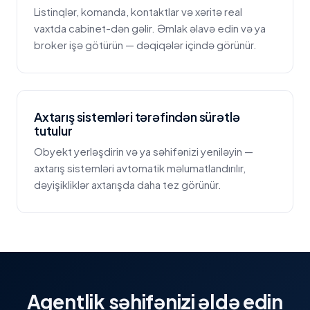
Listinqlər, komanda, kontaktlar və xəritə real
vaxtda cabinet-dən gəlir. Əmlak əlavə edin və ya
broker işə götürün — dəqiqələr içində görünür.
Axtarış sistemləri tərəfindən sürətlə
tutulur
Obyekt yerləşdirin və ya səhifənizi yeniləyin —
axtarış sistemləri avtomatik məlumatlandırılır,
dəyişikliklər axtarışda daha tez görünür.
Agentlik səhifənizi əldə edin