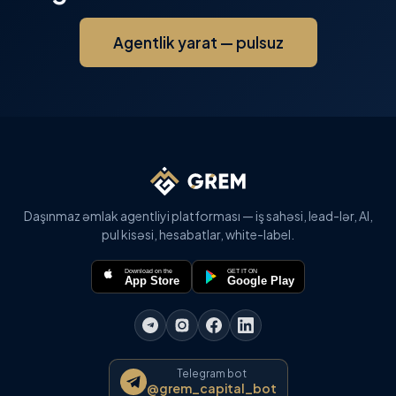
Agentlik yarat — pulsuz
Daşınmaz əmlak agentliyi platforması — iş sahəsi, lead-lər, AI,
pul kisəsi, hesabatlar, white-label.
Download on the
GET IT ON
App Store
Google Play
Telegram bot
@grem_capital_bot