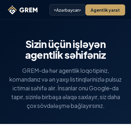
⌖
Azərbaycan
Agentlik yarat
▾
Sizin üçün işləyən
agentlik səhifəniz
GREM-də hər agentlik loqotipiniz,
komandanız və ən yaxşı listinqlərinizlə pulsuz
ictimai səhifə alır. İnsanlar onu Google-da
tapır, sizinlə birbaşa əlaqə saxlayır, siz daha
çox sövdələşmə bağlayırsınız.