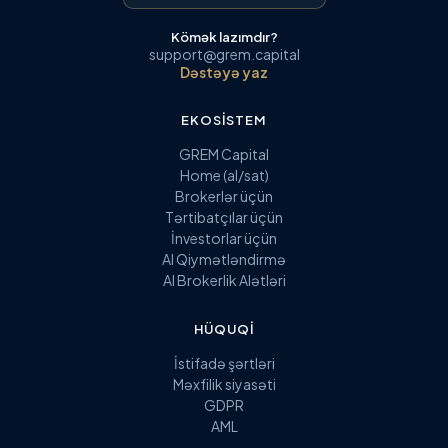
Kömək lazımdır?
support@grem.capital
Dəstəyə yaz
EKOSISTEM
GREM Capital
Home (al/sat)
Brokerlər üçün
Tərtibatçılar üçün
İnvestorlar üçün
AI Qiymətləndirmə
AI Brokerlik Alətləri
HÜQUQI
İstifadə şərtləri
Məxfilik siyasəti
GDPR
AML