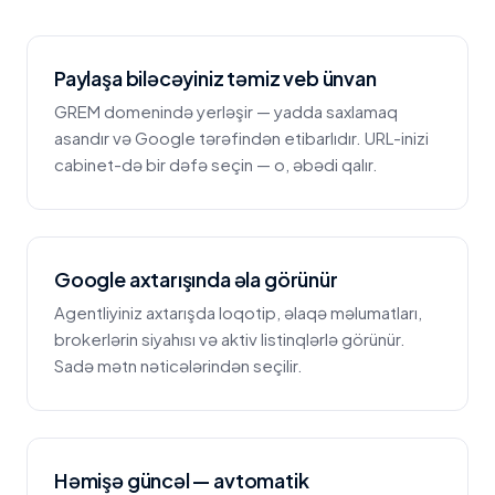
Paylaşa biləcəyiniz təmiz veb ünvan
GREM domenində yerləşir — yadda saxlamaq
asandır və Google tərəfindən etibarlıdır. URL-inizi
cabinet-də bir dəfə seçin — o, əbədi qalır.
Google axtarışında əla görünür
Agentliyiniz axtarışda loqotip, əlaqə məlumatları,
brokerlərin siyahısı və aktiv listinqlərlə görünür.
Sadə mətn nəticələrindən seçilir.
Həmişə güncəl — avtomatik