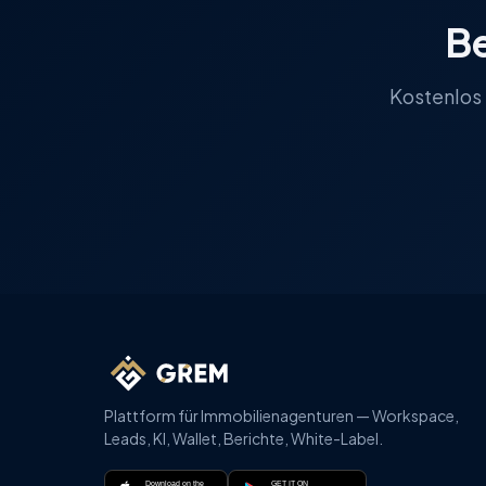
Be
Kostenlos 
Plattform für Immobilienagenturen — Workspace,
Leads, KI, Wallet, Berichte, White-Label.
Download on the
GET IT ON