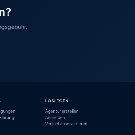
en?
ungsgebühr.
S
LOSLEGEN
ngungen
Agentur erstellen
klärung
Anmelden
Vertrieb kontaktieren