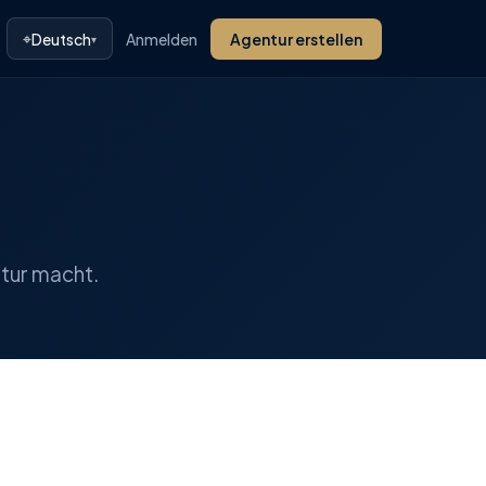
⌖
Deutsch
Anmelden
Agentur erstellen
▾
ntur macht.