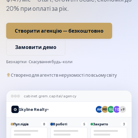
20% при оплаті за рік.
Створити агенцію — безкоштовно
Замовити демо
Без картки · Скасування будь-коли
Створено для агентств нерухомості по всьому світу
cabinet.grem.capital/agency
G
Skyline Realty
▾
AK
MR
SL
TC
+9
Пул лідів
В роботі
Закрито
8
5
3