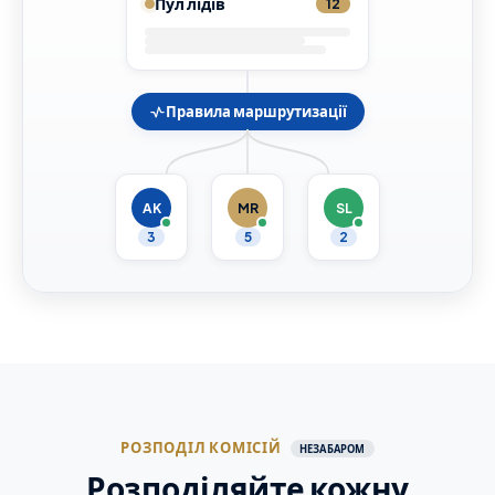
Пул лідів
12
Правила маршрутизації
AK
MR
SL
3
5
2
РОЗПОДІЛ КОМІСІЙ
НЕЗАБАРОМ
Розподіляйте кожну