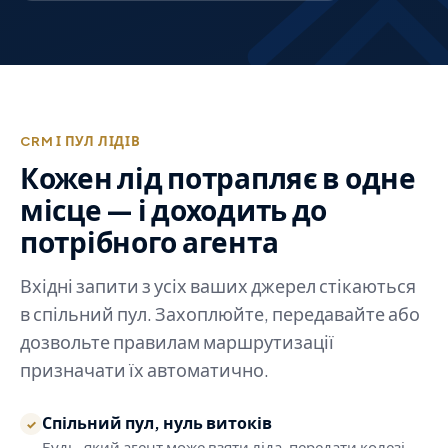
CRM І ПУЛ ЛІДІВ
Кожен лід потрапляє в одне
місце — і доходить до
потрібного агента
Вхідні запити з усіх ваших джерел стікаються
в спільний пул. Захоплюйте, передавайте або
дозвольте правилам маршрутизації
призначати їх автоматично.
Спільний пул, нуль витоків
✓
Будь-який агент може взяти ліда, передати колезі