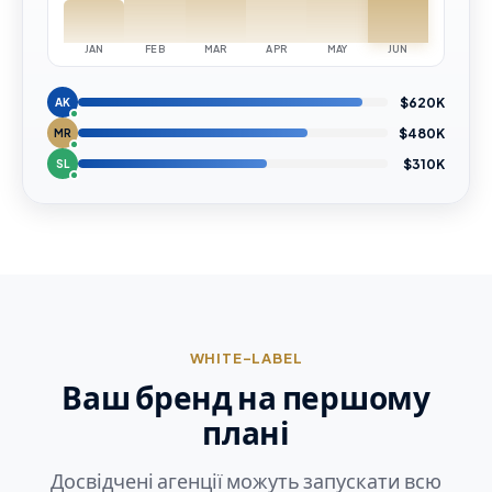
JAN
FEB
MAR
APR
MAY
JUN
$620K
AK
$480K
MR
$310K
SL
WHITE-LABEL
Ваш бренд на першому
плані
Досвідчені агенції можуть запускати всю