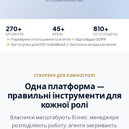
GCI у реальному часі.
270+
45+
810+
БРОКЕРІВ
КРАЇН
ОГОЛОШЕНЬ
Перевірені оголошення та агенти
Відповідає GDPR
✓
✓
Застосунки для iOS та Android
Без плати за підключення
✓
✓
СТВОРЕНО ДЛЯ КОЖНОЇ РОЛІ
Одна платформа —
правильні інструменти для
кожної ролі
Власники масштабують бізнес, менеджери
розподіляють роботу, агенти закривають