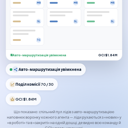
MR
MR
MR
SL
SL
SL
TC
Авто-маршрутизація увімкнена
GCI $1.84M
Авто-маршрутизація увімкнена
Поділ комісії 70 / 30
GCI $1.84M
Що показано: спільний пул лідів з авто-маршрутизацією
наповнює воронку кожного агента — ліди рухаються з «нових» у
«в роботі» та в «закриті» на одній дошці, де видно всю команду й