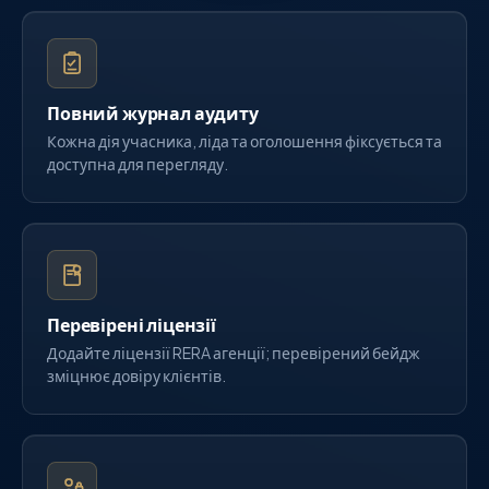
Повний журнал аудиту
Кожна дія учасника, ліда та оголошення фіксується та
доступна для перегляду.
Перевірені ліцензії
Додайте ліцензії RERA агенції; перевірений бейдж
зміцнює довіру клієнтів.