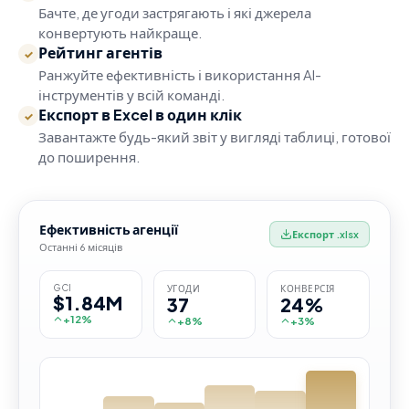
Бачте, де угоди застрягають і які джерела
конвертують найкраще.
Рейтинг агентів
✓
Ранжуйте ефективність і використання AI-
інструментів у всій команді.
Експорт в Excel в один клік
✓
Завантажте будь-який звіт у вигляді таблиці, готової
до поширення.
Ефективність агенції
Експорт .xlsx
Останні 6 місяців
GCI
УГОДИ
КОНВЕРСІЯ
$1.84M
37
24%
+12%
+8%
+3%