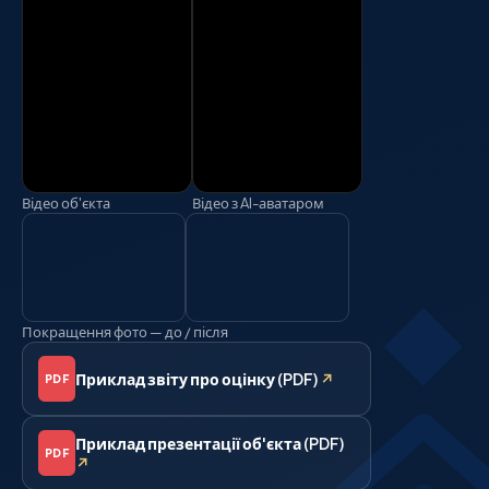
Відео об'єкта
Відео з AI-аватаром
Покращення фото — до / після
Приклад звіту про оцінку (PDF)
↗
PDF
Приклад презентації об'єкта (PDF)
PDF
↗