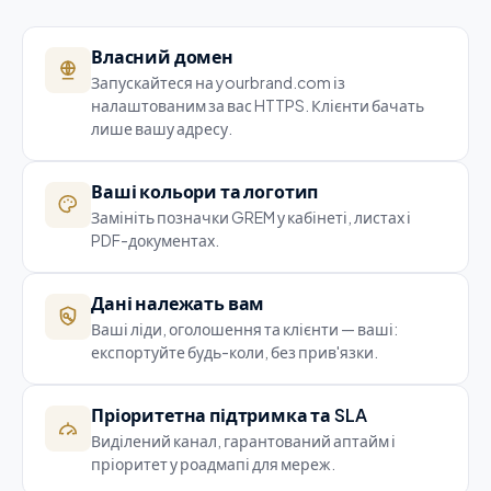
Власний домен
Запускайтеся на yourbrand.com із
налаштованим за вас HTTPS. Клієнти бачать
лише вашу адресу.
Ваші кольори та логотип
Замініть позначки GREM у кабінеті, листах і
PDF-документах.
Дані належать вам
Ваші ліди, оголошення та клієнти — ваші:
експортуйте будь-коли, без прив'язки.
Пріоритетна підтримка та SLA
Виділений канал, гарантований аптайм і
пріоритет у роадмапі для мереж.