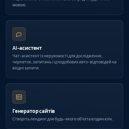
мовою.
AI-асистент
Чат-асистент із нерухомості для дослідження,
чернеток, запитань і цілодобових авто-відповідей на
вхідні запити.
Генератор сайтів
Створіть лендинг для будь-якого об'єкта в один клік.