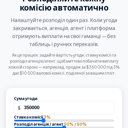
комісію автоматично
Налаштуйте розподіл один раз. Коли угода
закривається, агенція, агент і платформа
отримують виплати на свої гаманці — без
таблиць і ручних переказів.
Як це працює: задайте вартість угоди, ставку комісії та
розподіл агенція/агент, щоб миттєво побачити виплату
кожній стороні — наприклад, продаж за $350 000 під 3%
дає $10 500 валової комісії, поділеної за вашим спліт.
Сума угоди
$
Ставка комісії
3
%
Розподіл агенція / агент
50
% /
50
%