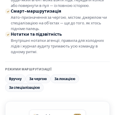
або повернути в пул — із повною історією.
Смарт-маршрутизація
✓
Авто-призначення за чергою, містом, джерелом чи
спеціалізацією на об'єктах — ще до того, як хтось
підніме палець.
Нотатки та підзвітність
✓
Внутрішні нотатки агенції, правила для холодних
лідів і журнал аудиту тримають усю команду в
одному ритмі.
РЕЖИМИ МАРШРУТИЗАЦІЇ
Вручну
За чергою
За локацією
За спеціалізацією