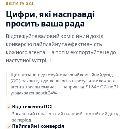
ЗВІТИ ТА GCI
Цифри, які насправді
просить ваша рада
Відстежуйте валовий комісійний дохід,
конверсію пайплайну та ефективність
кожного агента — а потім експортуйте це до
наступної зустрічі.
Що показано: відстежуйте валовий комісійний дохід
(GCI), закриті угоди, конверсію та результати кожного
агента в реальному часі — наприклад, $1.84M GCI по 37
угодах за конверсії 24%.
Відстеження GCI
✓
Загальний і поагентний валовий комісійний дохід
за період.
Пайплайн і конверсія
✓