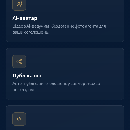
AI-аватар
Відео з AI-ведучим і бездоганне фото агента для
ваших оголошень.
Публікатор
Авто-публікація оголошень у соцмережах за
розкладом.