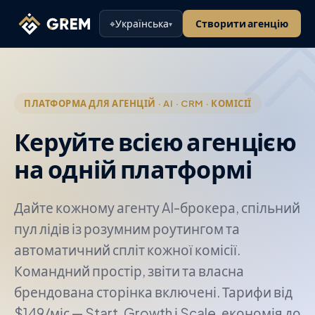
⌖
Українська
Створити агенцію
▾
ПЛАТФОРМА ДЛЯ АГЕНЦІЙ · AI · CRM · КОМІСІЇ
Керуйте всією агенцією
на одній платформі
Дайте кожному агенту AI-брокера, спільний
пул лідів із розумним роутингом та
автоматичний спліт кожної комісії.
Командний простір, звіти та власна
брендована сторінка включені. Тарифи від
$149/міс — Start, Growth і Scale, економія до