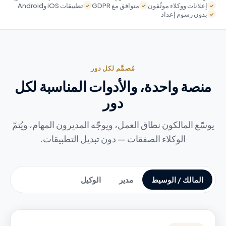
إعلانات ووكلاء موثّقون
متوافق مع GDPR
تطبيقات iOS وAndroid
✓
✓
✓
بدون رسوم إعداد
✓
مُصمَّم لكل دور
منصة واحدة، والأدوات المناسبة لكل
دور
يوسّع المالكون نطاق العمل، ويوجّه المديرون المهام، ويُتمّ
الوكلاء الصفقات — دون تبديل التطبيقات.
المالك / الوسيط
مدير
الوكيل