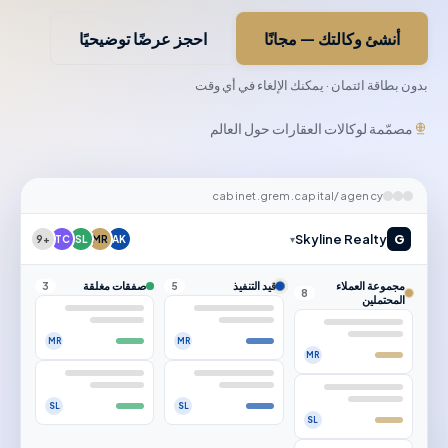
أنشئ وكالتك — مجانًا
احجز عرضًا توضيحيًا
بدون بطاقة ائتمان · يمكنك الإلغاء في أي وقت
مصمّمة لوكالات العقارات حول العالم
cabinet.grem.capital/agency
Skyline Realty
G
+9
TC
SL
MR
AK
▾
مجموعة العملاء
قيد التنفيذ
صفقات مغلقة
3
5
8
المحتملين
MR
MR
MR
SL
SL
SL