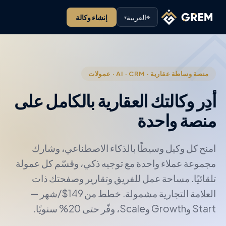
⌖
العربية
إنشاء وكالة
▾
منصة وساطة عقارية · AI · CRM · عمولات
أدِر وكالتك العقارية بالكامل على
منصة واحدة
امنح كل وكيل وسيطًا بالذكاء الاصطناعي، وشارك
مجموعة عملاء واحدة مع توجيه ذكي، وقسّم كل عمولة
تلقائيًا. مساحة عمل للفريق وتقارير وصفحتك ذات
العلامة التجارية مشمولة. خطط من 149$/شهر —
Start وGrowth وScale، وفّر حتى 20% سنويًا.