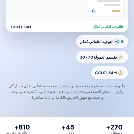
TC
التوجيه التلقائي مُفعّل
GCI $1.84M
التوجيه التلقائي مُفعّل
تقسيم العمولة 70 / 30
GCI $1.84M
ما يوضّحه هذا: مجمّع عملاء محتملين مشترك مع توجيه تلقائي يغذّي مسار كل
وكيل — ينتقل العملاء من «جديد» إلى «قيد التنفيذ» إلى «مُنجَز» على لوحة
واحدة، مع ظهور الفريق بالكامل و GCI مباشرةً.
810+
45+
270+
وسطاء
دول
إعلانات عقارية