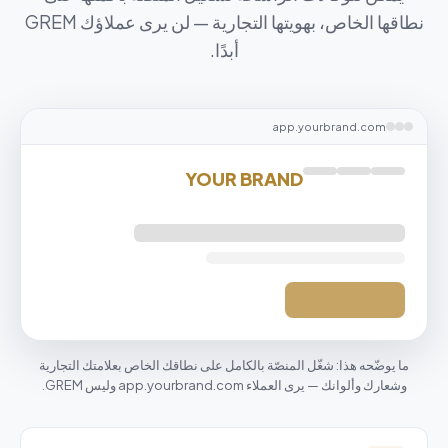
نطاقها الخاص، بهويتها التجارية — لن يرى عملاؤك GREM
أبدًا.
app.yourbrand.com
YOUR BRAND
ما يوضّحه هذا: شغّل المنصّة بالكامل على نطاقك الخاص بعلامتك التجارية
وشعارك وألوانك — يرى العملاء app.yourbrand.com وليس GREM.