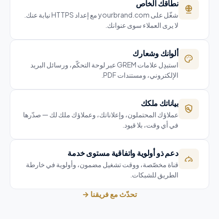
نطاقك الخاص
شغّل على yourbrand.com مع إعداد HTTPS نيابة عنك.
لا يرى العملاء سوى عنوانك.
ألوانك وشعارك
استبدِل علامات GREM عبر لوحة التحكّم، ورسائل البريد
الإلكتروني، ومستندات PDF.
بياناتك ملكك
عملاؤك المحتملون، وإعلاناتك، وعملاؤك ملك لك — صدّرها
في أي وقت، بلا قيود.
دعم ذو أولوية واتفاقية مستوى خدمة
قناة مخصّصة، ووقت تشغيل مضمون، وأولوية في خارطة
الطريق للشبكات.
تحدّث مع فريقنا
→