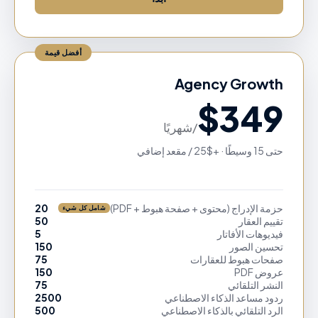
أفضل قيمة
Agency Growth
$
349
/
شهريًا
حتى 15 وسيطًا · +$25 / مقعد إضافي
حزمة الإدراج (محتوى + صفحة هبوط + PDF)
20
شامل كل شيء
تقييم العقار
50
فيديوهات الأفاتار
5
تحسين الصور
150
صفحات هبوط للعقارات
75
عروض PDF
150
النشر التلقائي
75
ردود مساعد الذكاء الاصطناعي
2500
الرد التلقائي بالذكاء الاصطناعي
500