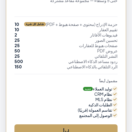
حتى 5 وسطاء — مجموعة مقاعد مشتركة
حزمة الإدراج (محتوى + صفحة هبوط + PDF)
10
شامل كل شيء
تقييم العقار
10
فيديوهات الأفاتار
2
تحسين الصور
25
صفحات هبوط للعقارات
25
عروض PDF
50
النشر التلقائي
25
ردود مساعد الذكاء الاصطناعي
500
الرد التلقائي بالذكاء الاصطناعي
150
مشمول أيضاً
توليد العملاء
جديد
نظام CRM
نظام MLS
الطلبات الذكية
تقاسم العمولة (قريبًا)
الوصول إلى المجتمع
ابدأ