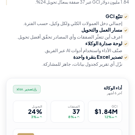
1.84 مليون دولار GCI عبر 37 صفقة بمعدّل تحويل 24%.
تتبّع GCI
✓
إجمالي دخل العمولات الكلي ولكل وكيل، حسب الفترة.
مسار العمل والتحويل
✓
اعرف أين تتعثّر الصفقات وأي المصادر تحقّق أفضل تحويل.
لوحة صدارة الوكلاء
✓
صنّف الأداء واستخدام أدوات AI عبر الفريق.
تصدير Excel بنقرة واحدة
✓
نزّل أي تقرير كجدول بيانات، جاهز للمشاركة.
أداء الوكالة
تصدير .xlsx
آخر 6 أشهر
GCI
الصفقات
التحويل
24%
37
$1.84M
+3%
+8%
+12%