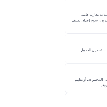
لامة تجارية عامة،
هر — أو 1488$/سنة (شهران مجانًا). بدون رسوم إعداد. تضيف
ل — تسجيل الدخول
ى المجموعة، أو نقلهم.
وية.