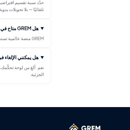
حدّد نسبة تقسيم افتراضي
تلقائيًا — بلا تحويلات يدوية
هل GREM متاح في بلدي؟
GREM منصة عالمية تستخدمها وكالات في العديد من البلدان. تتكيّف العملة والضرائب والقوالب القانونية تلقائياً مع سوقك.
هل يمكنني الإلغاء 
الجزئية.