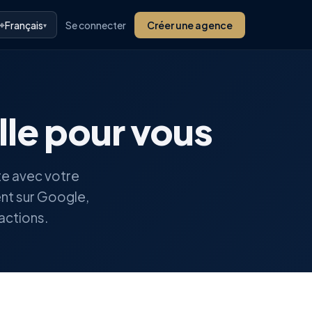
⌖
Français
Se connecter
Créer une agence
▾
lle pour vous
te avec votre
ent sur Google,
actions.