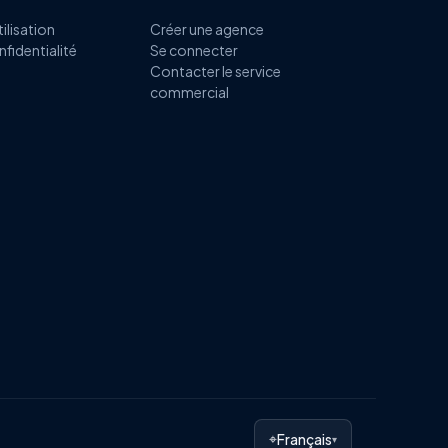
ilisation
Créer une agence
nfidentialité
Se connecter
Contacter le service
commercial
⌖
Français
▾