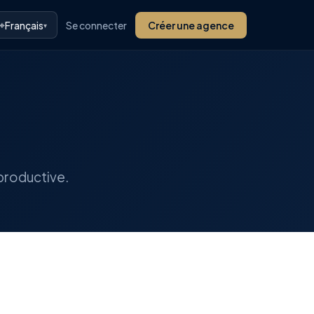
⌖
Français
Se connecter
Créer une agence
▾
productive.