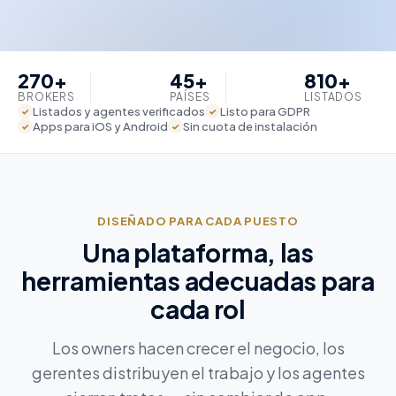
270+
45+
810+
BROKERS
PAÍSES
LISTADOS
Listados y agentes verificados
Listo para GDPR
✓
✓
Apps para iOS y Android
Sin cuota de instalación
✓
✓
DISEÑADO PARA CADA PUESTO
Una plataforma, las
herramientas adecuadas para
cada rol
Los owners hacen crecer el negocio, los
gerentes distribuyen el trabajo y los agentes