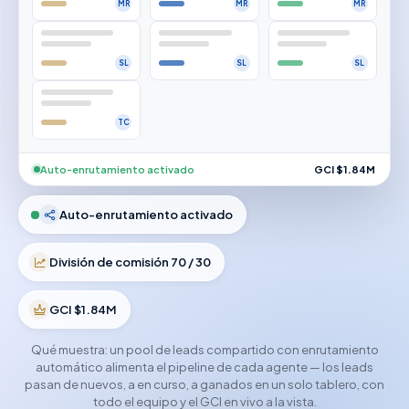
MR
MR
MR
SL
SL
SL
TC
Auto-enrutamiento activado
GCI $1.84M
Auto-enrutamiento activado
División de comisión 70 / 30
GCI $1.84M
Qué muestra: un pool de leads compartido con enrutamiento
automático alimenta el pipeline de cada agente — los leads
pasan de nuevos, a en curso, a ganados en un solo tablero, con
todo el equipo y el GCI en vivo a la vista.