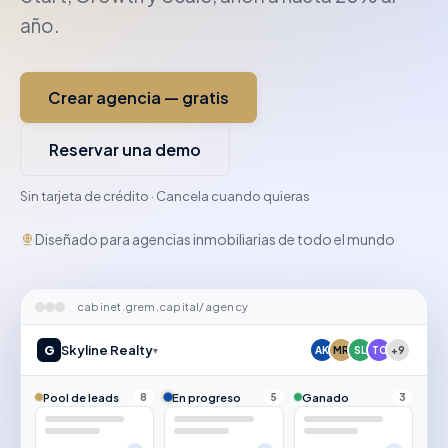
año.
Crear agencia — gratis
Reservar una demo
Sin tarjeta de crédito · Cancela cuando quieras
Diseñado para agencias inmobiliarias de todo el mundo
cabinet.grem.capital/agency
G
Skyline Realty
▾
AK
MR
SL
TC
+9
Pool de leads
En progreso
Ganado
8
5
3