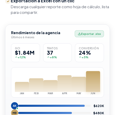
Exportación a Excel con un clic
✓
Descarga cualquier reporte como hoja de cálculo, lista
para compartir.
Rendimiento de la agencia
Exportar .xlsx
Últimos 6 meses
GCI
TRATOS
CONVERSIÓN
$1.84M
37
24%
+12%
+8%
+3%
JAN
FEB
MAR
APR
MAY
JUN
$620K
AK
$480K
MR