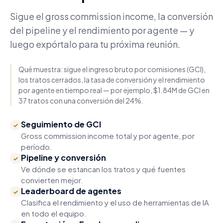
Sigue el gross commission income, la conversión
del pipeline y el rendimiento por agente — y
luego expórtalo para tu próxima reunión.
Qué muestra: sigue el ingreso bruto por comisiones (GCI),
los tratos cerrados, la tasa de conversión y el rendimiento
por agente en tiempo real — por ejemplo, $1.84M de GCI en
37 tratos con una conversión del 24%.
Seguimiento de GCI
✓
Gross commission income total y por agente, por
período.
Pipeline y conversión
✓
Ve dónde se estancan los tratos y qué fuentes
convierten mejor.
Leaderboard de agentes
✓
Clasifica el rendimiento y el uso de herramientas de IA
en todo el equipo.