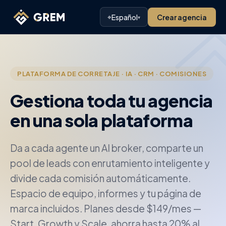
⌖
Español
Crear agencia
▾
PLATAFORMA DE CORRETAJE · IA · CRM · COMISIONES
Gestiona toda tu agencia
en una sola plataforma
Da a cada agente un AI broker, comparte un
pool de leads con enrutamiento inteligente y
divide cada comisión automáticamente.
Espacio de equipo, informes y tu página de
marca incluidos. Planes desde $149/mes —
Start, Growth y Scale, ahorra hasta 20% al