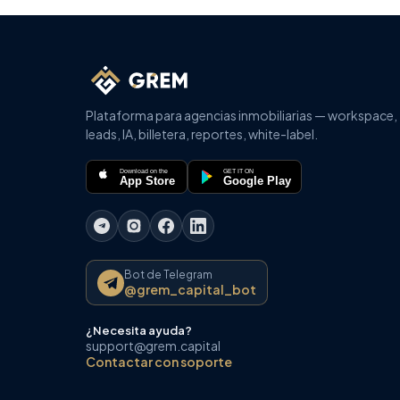
Plataforma para agencias inmobiliarias — workspace,
leads, IA, billetera, reportes, white-label.
Download on the
GET IT ON
App Store
Google Play
Bot de Telegram
@grem_capital_bot
¿Necesita ayuda?
support@grem.capital
Contactar con soporte