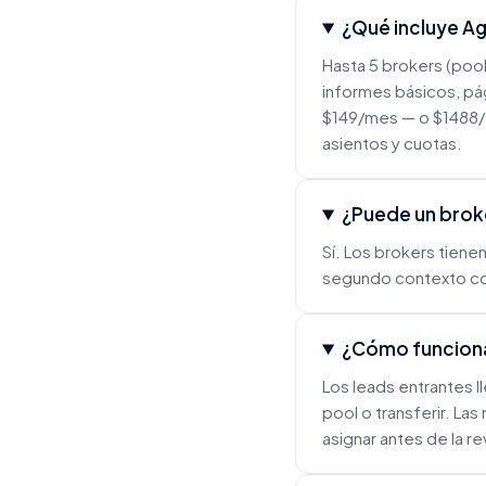
¿Qué incluye A
Hasta 5 brokers (pool
informes básicos, pá
$149/mes — o $1488/a
asientos y cuotas.
¿Puede un broke
Sí. Los brokers tien
segundo contexto co
¿Cómo funciona
Los leads entrantes l
pool o transferir. La
asignar antes de la re