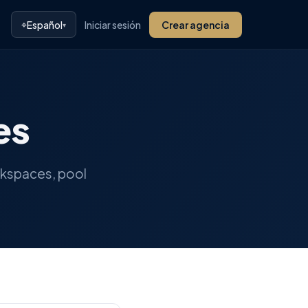
⌖
Español
Iniciar sesión
Crear agencia
▾
es
rkspaces, pool