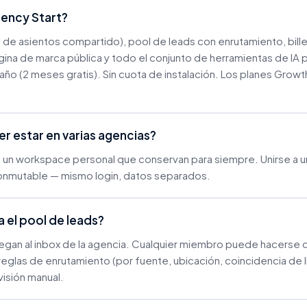
gency Start?
 de asientos compartido), pool de leads con enrutamiento, bill
gina de marca pública y todo el conjunto de herramientas de IA
ño (2 meses gratis). Sin cuota de instalación. Los planes Grow
r estar en varias agencias?
en un workspace personal que conservan para siempre. Unirse a u
nmutable — mismo login, datos separados.
 el pool de leads?
legan al inbox de la agencia. Cualquier miembro puede hacerse c
s reglas de enrutamiento (por fuente, ubicación, coincidencia de
visión manual.