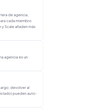
etera de agencia,
 para cada miembro.
th y Scale añaden más
na agencia es un
argo, devolver al
 listado) pueden auto-