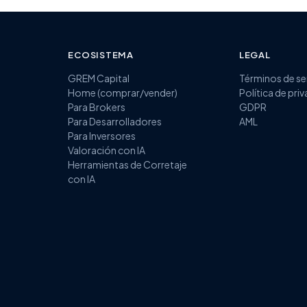
ECOSISTEMA
LEGAL
GREM Capital
Términos de se
Home (comprar/vender)
Política de pri
Para Brokers
GDPR
Para Desarrolladores
AML
Para Inversores
Valoración con IA
Herramientas de Corretaje
con IA